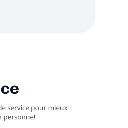
ice
de service pour mieux
en personne!