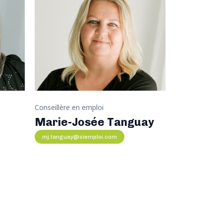
Conseillère en emploi
Agente de co
Marie-Josée Tanguay
Annie Ta
mj.tanguay@siemploi.com
annie.tardif