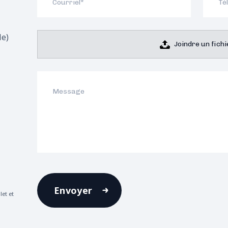
le)
Joindre un fichi
Envoyer
let et