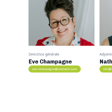
ral»
Directrice générale
Adjointe
Eve Champagne
Nath
eve.champagne@siemploi.com
info@